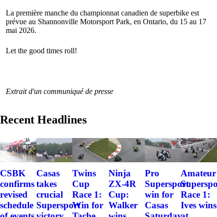
La première manche du championnat canadien de superbike est
prévue au Shannonville Motorsport Park, en Ontario, du 15 au 17
mai 2026.
Let the good times roll!
Extrait d'un communiqué de presse
Recent Headlines
CSBK
Casas
Twins
Ninja
Pro
Amateur
confirms
takes
Cup
ZX-4R
Supersport
Superspo
revised
crucial
Race 1:
Cup:
win for
Race 1:
schedule
Supersport
Win for
Walker
Casas
Ives wins
of events
victory
Tache
wins
Saturday
at