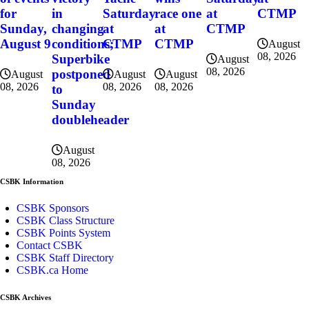
for
in
Saturday
race one
at
CTMP
Sunday,
changing
at
at
CTMP
August 9
conditions;
CTMP
CTMP
August
08, 2026
Superbike
August
08, 2026
postponed
August
August
August
08, 2026
08, 2026
08, 2026
to
Sunday
doubleheader
August
08, 2026
CSBK Information
CSBK Sponsors
CSBK Class Structure
CSBK Points System
Contact CSBK
CSBK Staff Directory
CSBK.ca Home
CSBK Archives