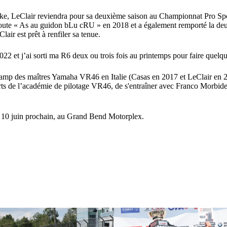
ke, LeClair reviendra pour sa deuxième saison au Championnat Pro Spor
 route « As au guidon bLu cRU » en 2018 et a également remporté la d
air est prêt à renfiler sa tenue.
2 et j’ai sorti ma R6 deux ou trois fois au printemps pour faire quelques 
Camp des maîtres Yamaha VR46 en Italie (Casas en 2017 et LeClair en 20
s de l’académie de pilotage VR46, de s'entraîner avec Franco Morbidelli
 10 juin prochain, au Grand Bend Motorplex.