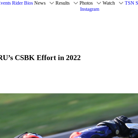
vents
Rider Bios
News
Results
Photos
Watch
TSN S
Instagram
RU’s CSBK Effort in 2022