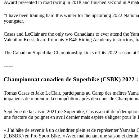
Award presented in road racing in 2018 and finished second in Amateu
“I have been training hard this winter for the upcoming 2022 National
youngster.
Casas and LeClair are the only two Canadians to ever attend the Ya
Valentino Rossi, learn from his VR46 Riding Academy instructors, t
The Canadian Superbike Championship kicks off its 2022 season at
------
Championnat canadien de Superbike (CSBK) 2022 : C
Tomas Casas et Jake LeClair, participants au Camp des maîtres Yam
impatients de reprendre la compétition après deux ans de Champion
Septième de la saison 2021 de Superbike, Casas a soif de rédemptio
une fracture du poignet en avril dernier mais espère s'aligner pour le 1
« J’ai hâte de revenir à un calendrier plein et de représenter Yama
(CBSBK) en Pro Sport Bike. « Avec maintenant une saison et demie de