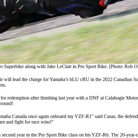
 Superbike along with Jake LeClair in Pro Sport Bike. [Photo: Rob O
ill lead the charge for Yamaha’s bLU cRU in the 2022 Canadian Supe
ms.
 for redemption after finishing last year with a DNF at Calabogie Moto
t round!
ting Yamaha Canada once again onboard my YZF-R1" said Casas, the de
rn and fight for race wins!"
r his second year in the Pro Sport Bike class on his YZF-R6. The 20-ye