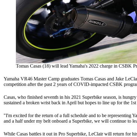
Tomas Casas (18) will lead Yamaha's 2022 charge in CSBK Pro
Yamaha VR46 Master Camp graduates Tomas Casas and Jake LeClair w
competition after the past 2 years of COVID-impacted CSBK progra
Casas, who finished seventh in his 2021 Superbike season, is hungry
sustained a broken wrist back in April but hopes to line up for the 1s
"I'm excited for the return of a full schedule and to be represen
and a half under my belt onboard a Superbike, we will continue to lea
While Casas battles it out in Pro Superbike, LeClair will return fo