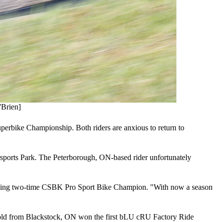
'Brien]
rbike Championship. Both riders are anxious to return to
rsports Park. The Peterborough, ON-based rider unfortunately
fending two-time CSBK Pro Sport Bike Champion. "With now a season
ar-old from Blackstock, ON won the first bLU cRU Factory Ride