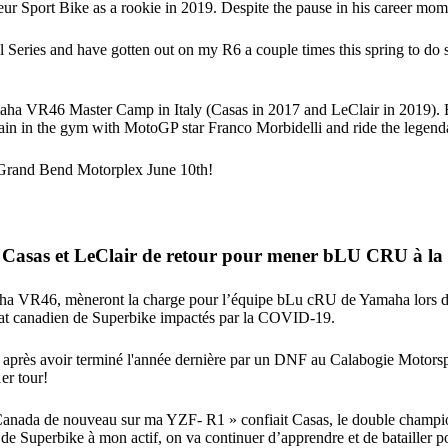
r Sport Bike as a rookie in 2019. Despite the pause in his career mom
 Series and have gotten out on my R6 a couple times this spring to do s
maha VR46 Master Camp in Italy (Casas in 2017 and LeClair in 2019).
rain in the gym with MotoGP star Franco Morbidelli and ride the legen
 Grand Bend Motorplex June 10th!
asas et LeClair de retour pour mener bLU CRU à la v
aha VR46, mèneront la charge pour l’équipe bLu cRU de Yamaha lors 
nat canadien de Superbike impactés par la COVID-19.
n après avoir terminé l'année dernière par un DNF au Calabogie Motors
er tour!
ha Canada de nouveau sur ma YZF- R1 » confiait Casas, le double champ
 Superbike à mon actif, on va continuer d’apprendre et de batailler po