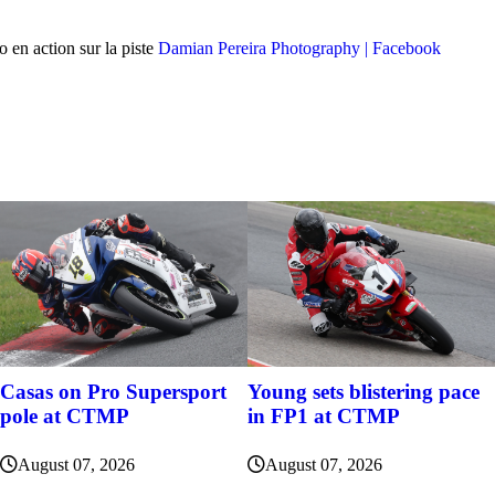
 en action sur la piste
Damian Pereira Photography | Facebook
Casas on Pro Supersport
Young sets blistering pace
pole at CTMP
in FP1 at CTMP
August 07, 2026
August 07, 2026