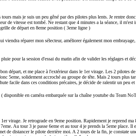
rs tours mais je suis un peu gêné par des pilotes plus lents. Je rentre do
r de vitesse est tombé. Ne restant que 4 minutes a la séance, il m'est im
grille de départ en 8eme position ( 3eme ligne )
qui viendra réparer mon sélecteur, améliorer également mon embrayage, 
s pluie pour la session d'essai du matin afin de valider les réglages et 
n bon départ, et me place à l'extérieur dans le 1er virage. Les 2 pilotes 
donc 5eme, solidement accroché au groupe de tête. Mais 2 tours plus tar
chute facile dans ces conditions précaires, je décide de ralentir un peu 
sec. ( disponible en caméra embarquée sur la chaîne youtube du Team No
au 1er virage. Je retrograde en 9eme position. Rapidement je reprend ma
me. Au tour 3 je passe 6eme et au tour 4 je prends la 5eme place. Il est
t de distancer le pilote derrière moi. A 2 tours de la fin, je constate un