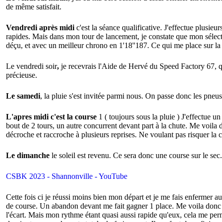
de même satisfait.
Vendredi après midi
c'est la séance qualificative. J'effectue plusieu
rapides. Mais dans mon tour de lancement, je constate que mon sélecteu
déçu, et avec un meilleur chrono en 1'18''187. Ce qui me place sur la 
Le vendredi soir
,
je recevrais l'Aide de Hervé du Speed Factory 67, 
précieuse.
Le samedi
, la pluie s'est invitée parmi nous. On passe donc les pneu
L'apres midi c'est la course
1 ( toujours sous la pluie ) J'effectue u
bout de 2 tours, un autre concurrent devant part à la chute. Me voila 
décroche et raccroche à plusieurs reprises. Ne voulant pas risquer la 
Le dimanche
le soleil est revenu. Ce sera donc une course sur le 
CSBK 2023 - Shannonville - YouTube
Cette fois ci je réussi moins bien mon départ et je me fais enfermer 
de course. Un abandon devant me fait gagner 1 place. Me voila donc 7e
l'écart. Mais mon rythme étant quasi aussi rapide qu'eux, cela me perme