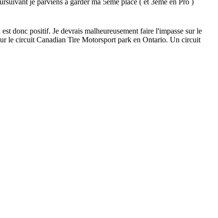
poursuivant je parviens à garder ma 5eme place ( et 3eme en Pro )
est donc positif. Je devrais malheureusement faire l'impasse sur le
sur le circuit Canadian Tire Motorsport park en Ontario. Un circuit