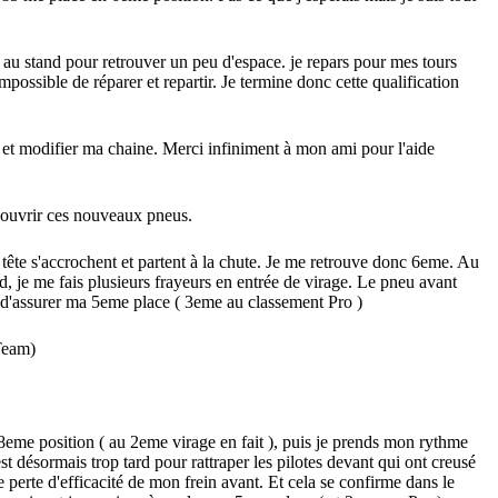
nc au stand pour retrouver un peu d'espace. je repars pour mes tours
possible de réparer et repartir. Je termine donc cette qualification
et modifier ma chaine. Merci infiniment à mon ami pour l'aide
découvrir ces nouveaux pneus.
de tête s'accrochent et partent à la chute. Je me retrouve donc 6eme. Au
d, je me fais plusieurs frayeurs en entrée de virage. Le pneu avant
et d'assurer ma 5eme place ( 3eme au classement Pro )
Team)
 8eme position ( au 2eme virage en fait ), puis je prends mon rythme
 désormais trop tard pour rattraper les pilotes devant qui ont creusé
e perte d'efficacité de mon frein avant. Et cela se confirme dans le