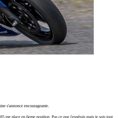
emaine s'annonce encourageante.
185 me place en 6eme position. Pas ce que j'espérais mais je suis tout